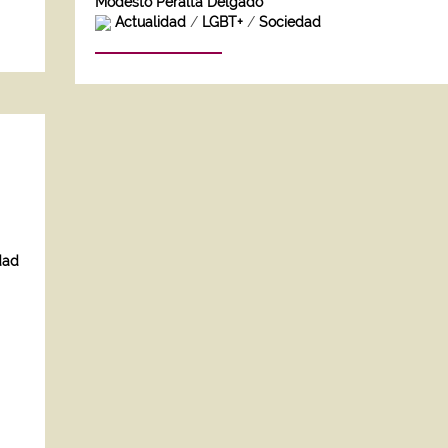
Modesto Peralta Delgado
Actualidad
/
LGBT+
/
Sociedad
dad