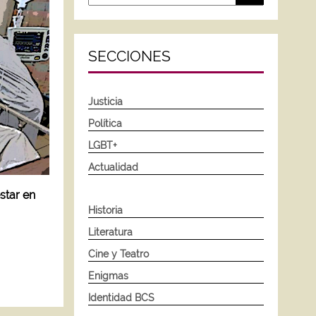
SECCIONES
Justicia
Política
LGBT+
Actualidad
star en
Historia
Literatura
Cine y Teatro
Enigmas
Identidad BCS