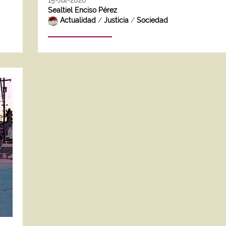
15-Jul-2026
Sealtiel Enciso Pérez
Actualidad
/
Justicia
/
Sociedad