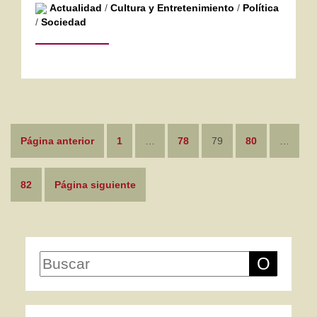
Actualidad
/
Cultura y Entretenimiento
/
Política
/
Sociedad
Paginación
Página anterior
1
…
78
79
80
…
de
entradas
82
Página siguiente
O