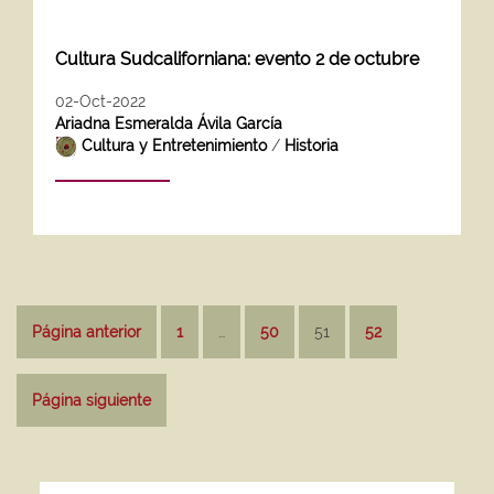
Cultura Sudcaliforniana: evento 2 de octubre
02-Oct-2022
Ariadna Esmeralda Ávila García
Cultura y Entretenimiento
/
Historia
Paginación
Página anterior
1
…
50
51
52
de
entradas
Página siguiente