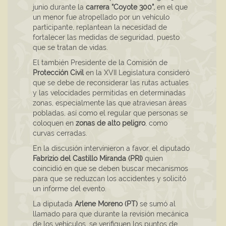
junio durante la
carrera “Coyote 300”,
en el que
un menor fue atropellado por un vehículo
participante, replantean la necesidad de
fortalecer las medidas de seguridad, puesto
que se tratan de vidas.
El también Presidente de la Comisión de
Protección Civil
en la XVII Legislatura consideró
que se debe de reconsiderar las rutas actuales
y las velocidades permitidas en determinadas
zonas, especialmente las que atraviesan áreas
pobladas, así como el regular que personas se
coloquen en
zonas de alto peligro
, como
curvas cerradas.
En la discusión intervinieron a favor, el diputado
Fabrizio del Castillo Miranda (PRI)
quien
coincidió en que se deben buscar mecanismos
para que se reduzcan los accidentes y solicitó
un informe del evento.
La diputada
Arlene Moreno (PT)
se sumó al
llamado para que durante la revisión mecánica
de los vehículos, se verifiquen los puntos de