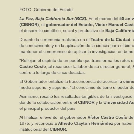
FOTO: Gobierno del Estado.
La Paz, Baja California Sur (BCS).
En el marco del
50 aniv
(CIBNOR)
, el
gobernador del Estado, Víctor Manuel Cast
el desarrollo científico, social y productivo de
Baja Californi
Durante la ceremonia realizada en el
Teatro de la Ciudad,
e
de conocimiento y en la aplicación de la ciencia para el bien
mantener el compromiso de aplicar la investigación en benefi
“Reflejan el espíritu de un pueblo que transforma los retos 
Castro Cosío
,
a
l reconocer la labor de su director general,
centro a lo largo de cinco décadas.
El Gobernador enfatizó la trascendencia de acercar
la cien
medio superior y superior. “El conocimiento tiene el poder d
Asimismo, resaltó los resultados tangibles de la investigaci
donde la colaboración entre el
CIBNOR
y la
Universidad Au
el principal productor del país.
Al finalizar el evento, el gobernador
Víctor Castro Cosío
dev
1975, y reconoció a
Alfredo Clayton Hernández
por haber 
institucional del
CIBNOR.