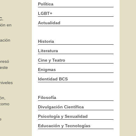
Política
LGBT+
C.
Actualidad
ión en
ración
Historia
Literatura
Cine y Teatro
presó
 este
Enigmas
Identidad BCS
niveles
Filosofía
ón,
 como
Divulgación Científica
Psicología y Sexualidad
e
Educación y Tecnologías