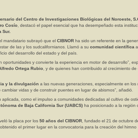
ersario del Centro de Investigaciones Biológicas del Noroeste, S.
ro Cosío
, destacó el papel esencial que ha desempeñado esta instituc
a Sur.
l mandatario subrayó que el
CIBNOR
ha sido un referente en la gene
estar de las y los sudcalifornianos. Llamó a su
comunidad científica
a
cio del desarrollo del estado y del país.
en oportunidades y convierte la experiencia en motor de desarrollo”, ex
Alfredo Ortega Rubio
, y de quienes han contribuido al crecimiento de
cia y la divulgación
a las nuevas generaciones, especialmente en los 
e cambiar vidas y de construir puentes en lugar de abismos”, añadió.
ón aplicada, como el impulso a comunidades dedicadas al cultivo de osti
tónoma de Baja California Sur (UABCS)
ha posicionado a la región
eló la placa por los
50 años del CIBNOR
, fundado el 21 de octubre d
obtenido el primer lugar en la convocatoria para la creación del himno