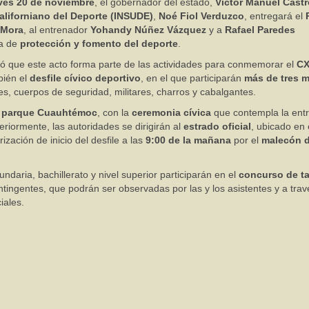
ves 20 de noviembre
, el gobernador del estado,
Víctor Manuel Castr
aliforniano del Deporte (INSUDE)
,
Noé Fiol Verduzco
, entregará el
 Mora
, al entrenador
Yohandy Núñez Vázquez
y a
Rafael Paredes
ía de
protección y fomento del deporte
.
mó que este acto forma parte de las actividades para conmemorar el
C
bién el
desfile cívico deportivo
, en el que participarán
más de tres m
es, cuerpos de seguridad, militares, charros y cabalgantes.
l
parque Cuauhtémoc
, con la
ceremonia cívica
que contempla la ent
teriormente, las autoridades se dirigirán al
estrado oficial
, ubicado en 
ización de inicio del desfile a las
9:00 de la mañana
por el
malecón 
ndaria, bachillerato y nivel superior participarán en el
concurso de t
tingentes, que podrán ser observadas por las y los asistentes y a trav
iales.