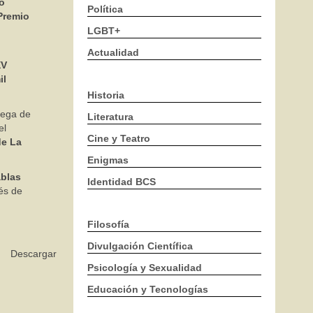
o
Política
Premio
LGBT+
Actualidad
XV
il
Historia
rega de
Literatura
el
Cine y Teatro
de La
Enigmas
ablas
Identidad BCS
és de
Filosofía
Divulgación Científica
Descargar
Psicología y Sexualidad
Educación y Tecnologías