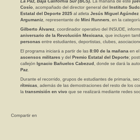
La Paz, Baja California Sur (BCS).
La mañana de este
jue
Cosío
, acompañado del director general del
Instituto Sudc
Estatal del Deporte 2025
al atleta
Jesús Miguel Agúndez
Argumaniz
, representante de
Mini Runners
, en la categor
Gilberto Álvarez
, coordinador operativo del INSUDE, infor
aniversario de la Revolución Mexicana
, que incluyen tam
personas
entre estudiantes, deportistas, clubes, asociacion
El programa iniciará a partir de las
8:00 de la mañana
en e
ascensos militares
y del
Premio Estatal del Deporte
; pos
callejón
Ignacio Bañuelos Cabezud
, donde se dará la autor
Paz
.
Durante el recorrido, grupos de estudiantes de primaria, secu
rítmicas
, además de las demostraciones del resto de los con
la
transmisión en vivo
que se realizará mediante redes soc
Compartir en