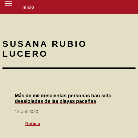
Inicio
SOCIEDAD
CULTURA
NOTICIAS
SUSANA RUBIO
LUCERO
Más de mil doscientas personas han sido
desalojadas de las playas paceñas
13-Jul-2020
Noticia