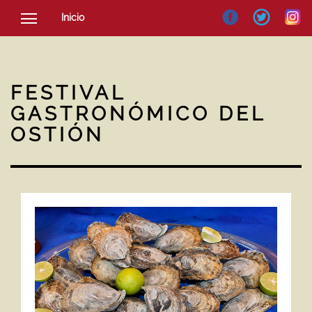
Inicio
SOCIEDAD
CULTURA
FESTIVAL
NOTICIAS
GASTRONÓMICO DEL
OSTIÓN