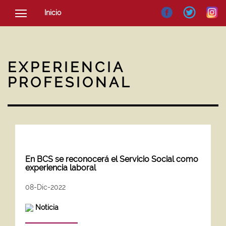
Inicio
SOCIEDAD
CULTURA
EXPERIENCIA
NOTICIAS
PROFESIONAL
En BCS se reconocerá el Servicio Social como
experiencia laboral
08-Dic-2022
Noticia