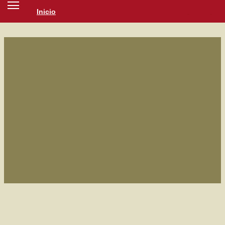
Inicio
SOCIEDAD
CULTURA
NOTICIAS