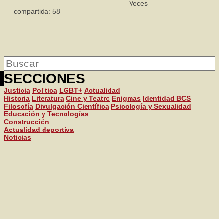
Veces
compartida: 58
SECCIONES
Justicia
Política
LGBT+
Actualidad
Historia
Literatura
Cine y Teatro
Enigmas
Identidad BCS
Filosofía
Divulgación Científica
Psicología y Sexualidad
Educación y Tecnologías
Construcción
Actualidad deportiva
Noticias