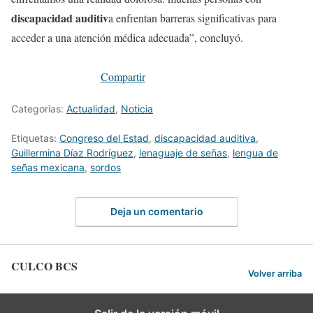
discapacidad auditiv
a enfrentan barreras significativas para
acceder a una atención médica adecuada”, concluyó.
Compartir
Categorías:
Actualidad
,
Noticia
Etiquetas:
Congreso del Estad
,
discapacidad auditiva
,
Guillermina Díaz Rodríguez
,
lenaguaje de señas
,
lengua de
señas mexicana
,
sordos
Deja un comentario
CULCO BCS
Volver arriba