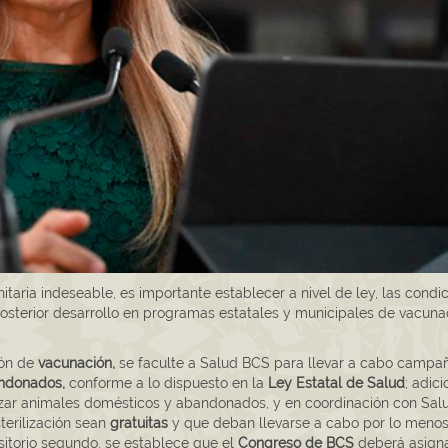
nitaria indeseable, es importante establecer a nivel de ley, las condi
osterior desarrollo en programas estatales y municipales de vacuna
ción de
vacunación,
se faculte a Salud BCS para llevar a cabo campa
andonados,
conforme a lo dispuesto en la
Ley Estatal de Salud
; adici
izar animales domésticos y abandonados, y en coordinación con Sal
erilización sean
gratuitas
y que deban llevarse a cabo por lo menos
nsitorio segundo, se establece que el
Congreso de BCS
deberá asigna