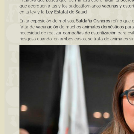
iniciativa que busca que, de manera coordinada, la
Secret
que acerquen a las y los sudcalifornianos
vacunas y ester
en la ley y la
Ley Estatal de Salud
.
En la exposición de motivos,
Saldaña Cisneros
refirió que 
falta de
vacunación
de muchos
animales domésticos
para
necesidad de realizar
campañas de esterilización
para evi
riesgosa cuando, en ambos casos, se trata de animales si