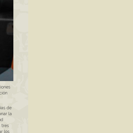
ciones
ción
ñas de
onar la
ud
 tres
r los