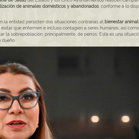
aría de Salud
del Estado y los cinco Ayuntamientos realicen campa
ilización de animales domésticos y abandonados
, conforme a lo dis
en la entidad persisten dos situaciones contrarias al
bienestar animal
 evitar que enfermen e incluso contagien a seres humanos, así como
tar la sobrepoblación, principalmente, de perros. Esta es una situac
n dueño.