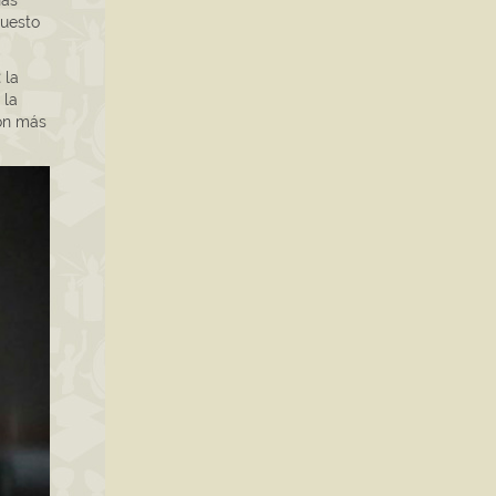
ñas
puesto
:
la
 la
ión más