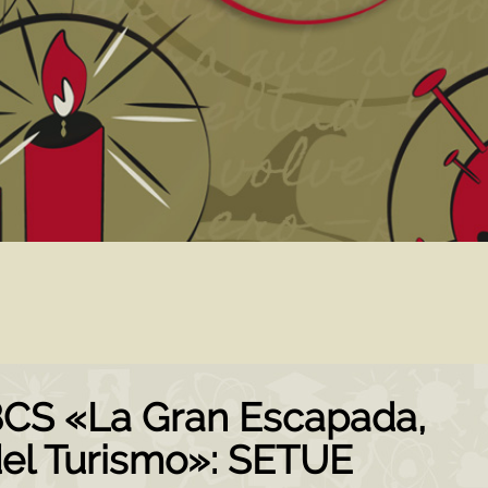
CS «La Gran Escapada,
del Turismo»: SETUE