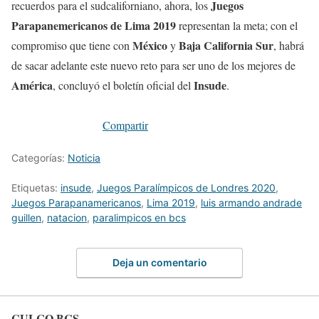
Juegos
recuerdos para el sudcaliforniano, ahora, los
Parapanemericanos de
Lima 2019
representan la meta; con el
México
Baja California Sur
compromiso que tiene con
y
, habrá
de sacar adelante este nuevo reto para ser uno de los mejores de
América
Insude
, concluyó el boletín oficial del
.
Compartir
Categorías:
Noticia
Etiquetas:
insude
,
Juegos Paralímpicos de Londres 2020
,
Juegos Parapanamericanos
,
Lima 2019
,
luis armando andrade
guillen
,
natacion
,
paralimpicos en bcs
Deja un comentario
CULCO BCS