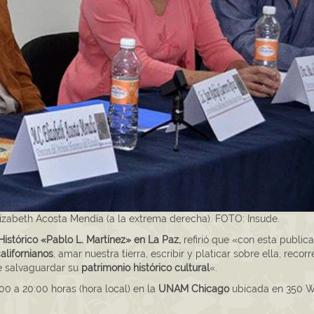
Elizabeth Acosta Mendía (a la extrema derecha). FOTO: Insude.
Histórico «Pablo L. Martínez» en La Paz,
refirió que «con esta public
alifornianos
, amar nuestra tierra, escribir y platicar sobre ella, recorre
e salvaguardar su
patrimonio histórico cultural
«.
00 a 20:00 horas (hora local) en la
UNAM Chicago
ubicada en 350 W