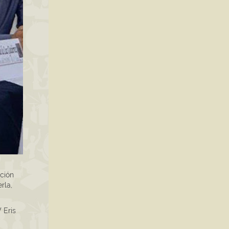
ación
rla,
 Eris