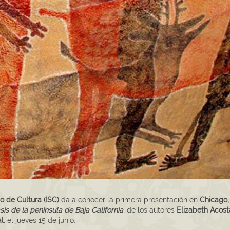
o de Cultura (ISC)
da a conocer la primera presentación en
Chicago,
sis de la península de Baja California
,
de los autores
Elizabeth Acost
l,
el jueves 15 de junio.