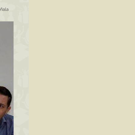
eñala