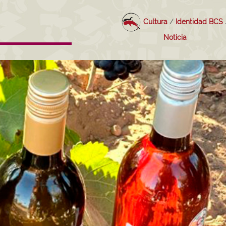
Cultura
/
Identidad BCS
Noticia