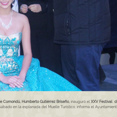
de Comondú, Humberto Gutiérrez Briseño,
inauguró el
XXV Festival d
sábado en la explanada del Muelle Turístico, informa el Ayuntamien