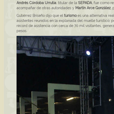
Andrés Córdoba Urrutia
, titular de la
SEPADA
, fue como r
acompañar de otras autoridades y
Martín Arce González
,
Gutiérrez Briseño dijo que el
turismo
es una alternativa real
asistentes reunidos en la explanada del muelle turístico; 
récord de asistencia con cerca de 70 mil visitantes, g
pesos.