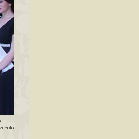
z
con
Beto