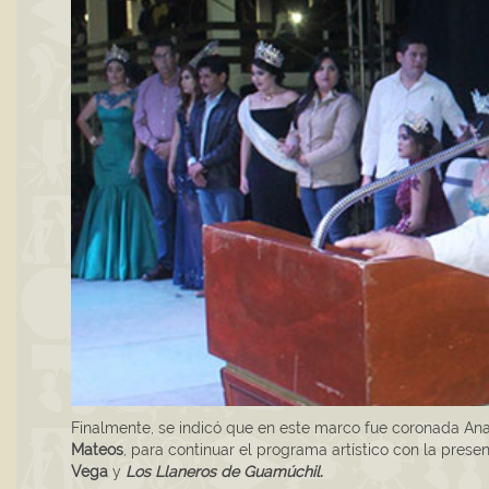
Finalmente, se indicó que en este marco fue coronada Ana
Mateos
, para continuar el programa artístico con la pre
Vega
y
Los Llaneros de Guamúchil.