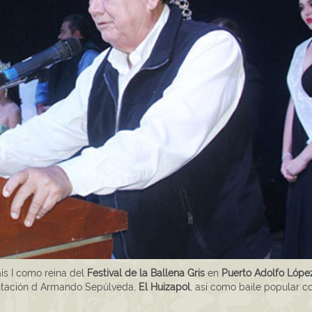
ís I como reina del
Festival de la Ballena Gris
en
Puerto Adolfo Lópe
sentación d Armando Sepúlveda,
El Huizapol
, así como baile popular 