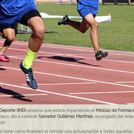
 Deporte (IMD)
anuncia que estará impartiendo el
Módulo de Formaci
mayo, dio a conocer
Salvador Gutiérrez Martínez,
encargado del área
uto.
 tiene como finalidad el brindar una actualización a todas aquellas