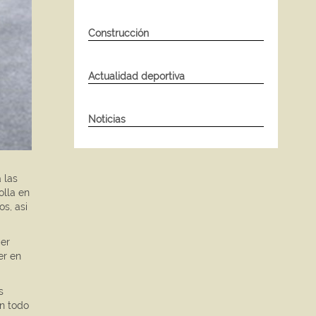
Construcción
Actualidad deportiva
Noticias
 las
olla en
os, asi
cer
er en
s
on todo