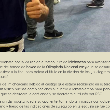
ombate por la vía rápida a Mateo Ruiz de
Michoacán
para avanzar a
ue del torneo de
boxeo
de la
Olimpiada Nacional 2019
que se desarr
ificar a la final para pelear el título en la división de los 50 kilogram
nsude)
.
avor del michoacano debido al castigo que estaba recibiendo en el ter
bo
aplicó buenas combinaciones al cuerpo y remató arriba para pon
que se detuviera la contienda y se decretara el triunfo por RSC.
e sin dar oportunidad a su oponente, tomando la iniciativa con golpe
 daño y luego de las indicaciones de su equipo en la esquina se fue c