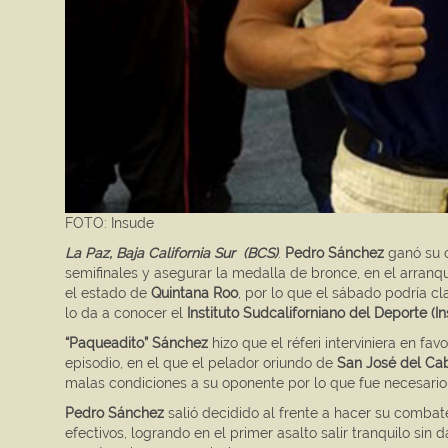
FOTO: Insude
La Paz, Baja California Sur (BCS)
.
Pedro Sánchez
ganó su c
semifinales y asegurar la medalla de bronce, en el arranq
el estado de
Quintana Roo
, por lo que el sábado podría clas
lo da a conocer el
Instituto Sudcaliforniano del Deporte (I
“Paqueadito” Sánchez
hizo que el réferi interviniera en f
episodio, en el que el pelador oriundo de
San José del Ca
malas condiciones a su oponente por lo que fue necesario 
Pedro Sánchez
salió decidido al frente a hacer su combat
efectivos, logrando en el primer asalto salir tranquilo sin