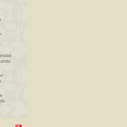
n
»,
unidad
scando
an
o,
ta
ndo