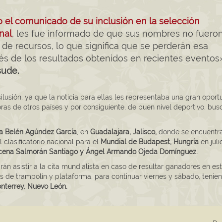
o el comunicado de su inclusión en la selección
nal
, les fue informado de que sus nombres no fuero
ta de recursos, lo que significa que se perderán esa
s de los resultados obtenidos en recientes eventos
sude.
usión, ya que la noticia para ellas les representaba una gran oport
ras de otros países y por consiguiente, de buen nivel deportivo, bu
a Belén Agúndez García
, en
Guadalajara, Jalisco,
donde se encuentr
 clasificatorio nacional para el
Mundial de Budapest, Hungría
en juli
cena Salmorán Santiago y Ángel Armando Ojeda Domínguez.
n asistir a la cita mundialista en caso de resultar ganadores en es
tos de trampolín y plataforma, para continuar viernes y sábado, tenie
nterrey, Nuevo León.