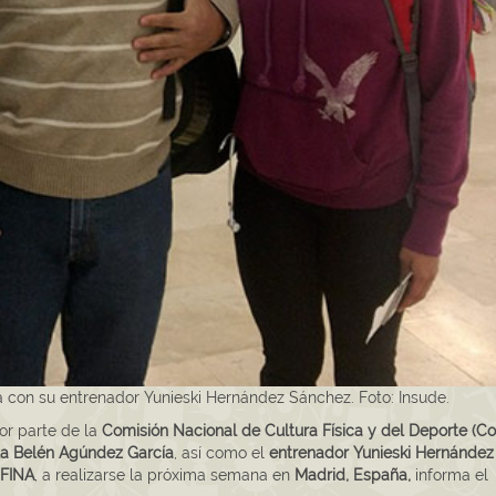
con su entrenador Yunieski Hernández Sánchez. Foto: Insude.
or parte de la
Comisión Nacional de Cultura Física y del Deporte (C
la Belén Agúndez García
, así como el
entrenador Yunieski Hernández
 FINA
, a realizarse la próxima semana en
Madrid, España,
informa el