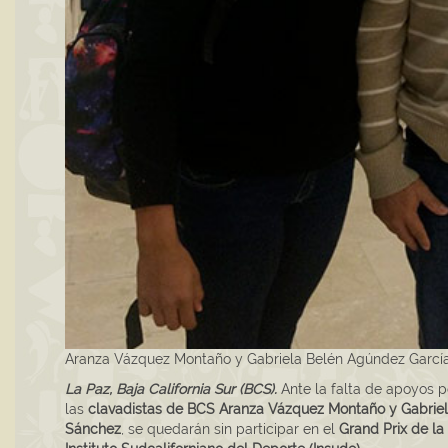
Aranza Vázquez Montaño y Gabriela Belén Agúndez García 
La Paz, Baja California Sur (BCS).
Ante la falta de apoyos p
las
clavadistas de BCS Aranza Vázquez Montaño y Gabrie
Sánchez
, se quedarán sin participar en el
Grand Prix de la