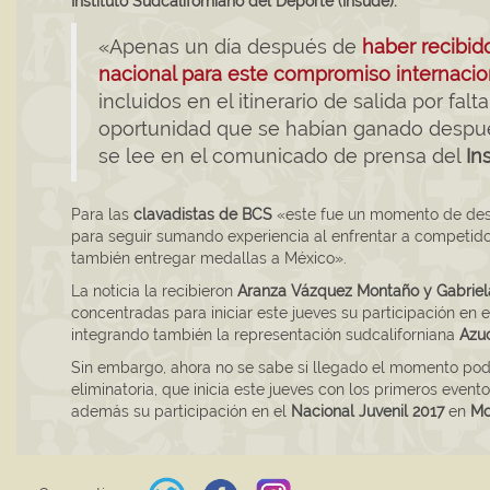
Instituto Sudcaliforniano del Deporte (Insude).
«Apenas un día después de
haber recibid
nacional para este compromiso internacio
incluidos en el itinerario de salida por fal
oportunidad que se habían ganado despué
se lee en el comunicado de prensa del
In
Para las
clavadistas de BCS
«este fue un momento de desil
para seguir sumando experiencia al enfrentar a competido
también entregar medallas a México».
La noticia la recibieron
Aranza Vázquez Montaño y Gabriel
concentradas para iniciar este jueves su participación en el
integrando también la representación sudcaliforniana
Azu
Sin embargo, ahora no se sabe si llegado el momento podrá
eliminatoria, que inicia este jueves con los primeros even
además su participación en el
Nacional Juvenil 2017
en
Mo