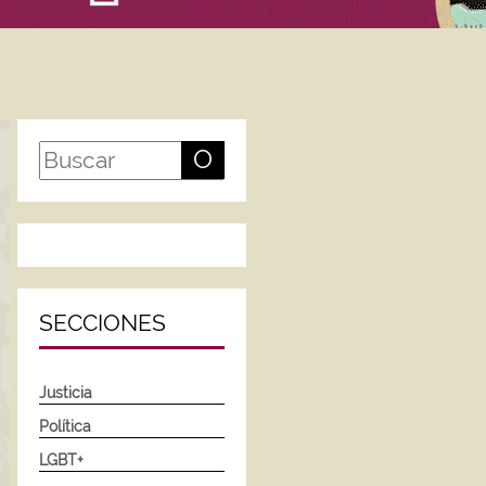
O
SECCIONES
Justicia
Política
LGBT+