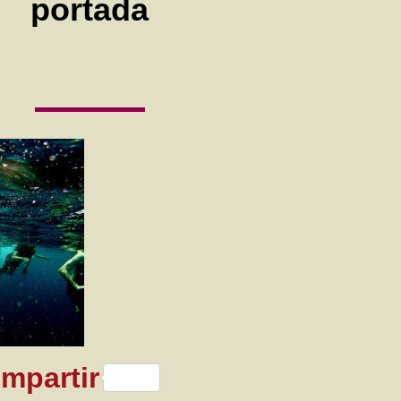
portada
sApp
nkedIn
mpartir