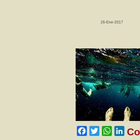
26-Ene-2017
Facebook
Twitter
What
Li
Co