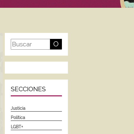
O
SECCIONES
Justicia
Política
LGBT+