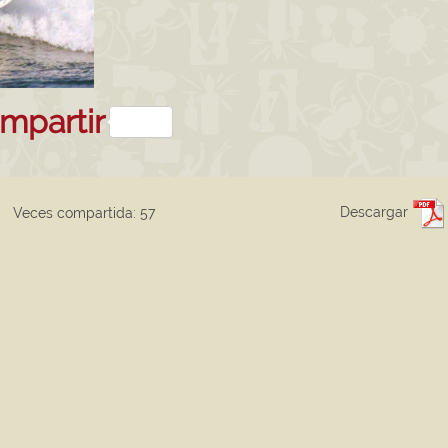
sApp
kedIn
mpartir
Descargar
Veces compartida: 57