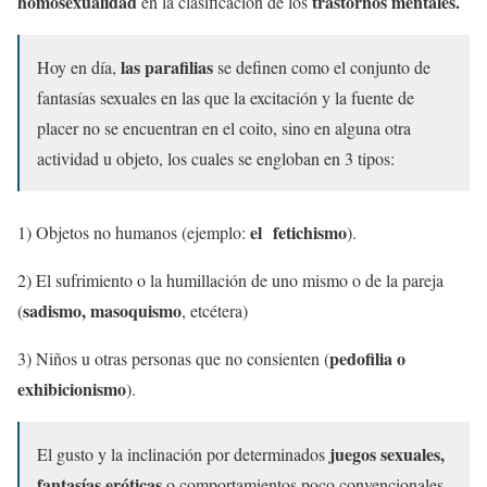
homosexualidad
trastornos mentales.
en la clasificación de los
las parafilias
Hoy en día,
se definen como el conjunto de
fantasías sexuales en las que la excitación y la fuente de
placer no se encuentran en el coito, sino en alguna otra
actividad u objeto, los cuales se engloban en 3 tipos:
el fetichismo
1) Objetos no humanos (ejemplo:
).
2) El sufrimiento o la humillación de uno mismo o de la pareja
sadismo, masoquismo
(
, etcétera)
pedofilia o
3) Niños u otras personas que no consienten (
exhibicionismo
).
juegos sexuales,
El gusto y la inclinación por determinados
fantasías eróticas
o comportamientos poco convencionales