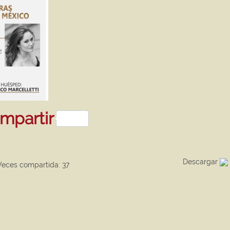
sApp
kedIn
mpartir
Descargar
ces compartida: 37