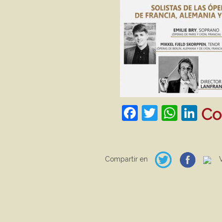
Facebook
Twitter
What
Lin
Co
Compartir en
Ve