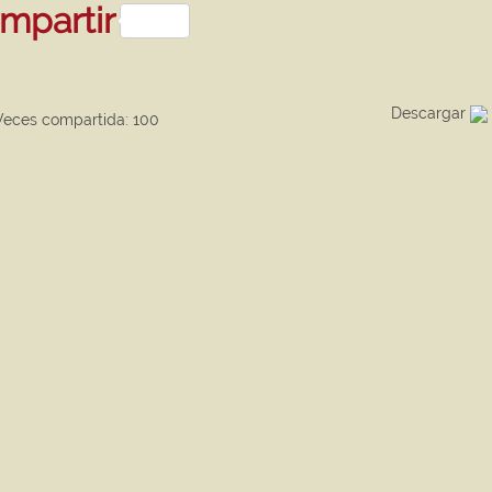
sApp
kedIn
mpartir
Descargar
ces compartida: 100