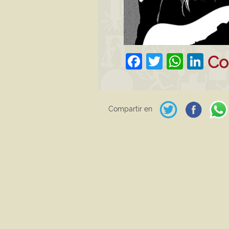
Facebook
Twitter
What
Lin
Co
Compartir en