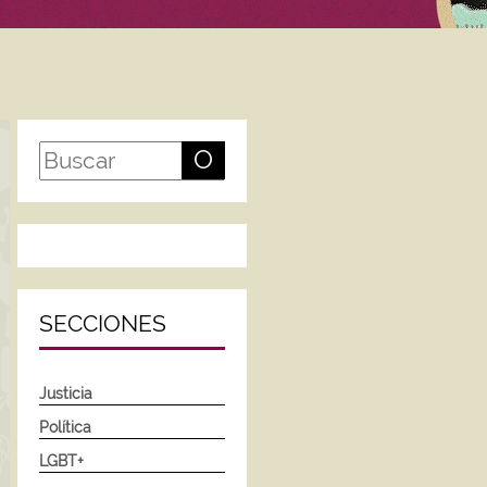
O
SECCIONES
Justicia
Política
LGBT+