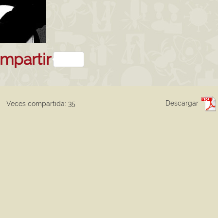
sApp
kedIn
mpartir
Descargar
Veces compartida: 35