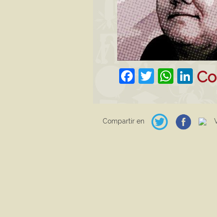
Facebook
Twitter
What
Lin
Co
Compartir en
Ve