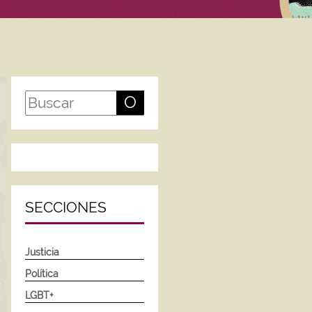
O
SECCIONES
Justicia
Política
LGBT+