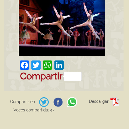
Facebook
Twitter
WhatsApp
LinkedIn
Compartir
Descargar
Compartir en
Veces compartida: 47