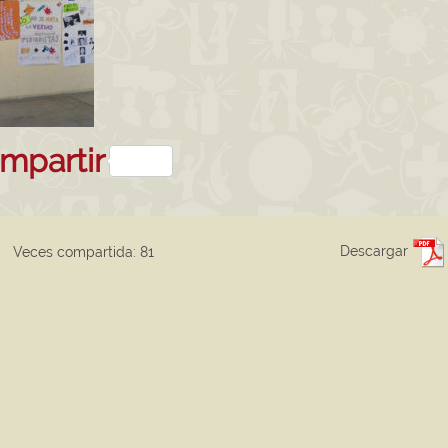
sApp
kedIn
mpartir
Descargar
Veces compartida: 81