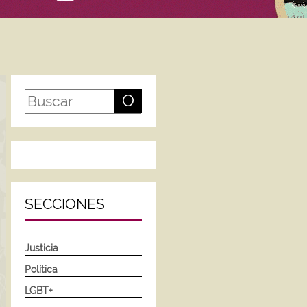
O
SECCIONES
Justicia
Política
LGBT+