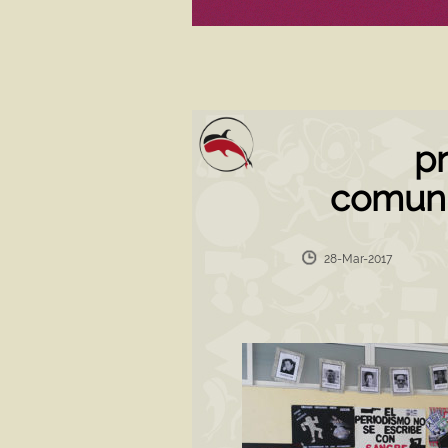
p
comuni
28-Mar-2017