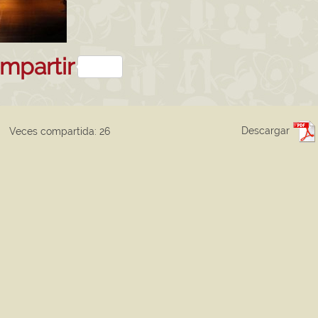
sApp
kedIn
mpartir
Descargar
Veces compartida: 26