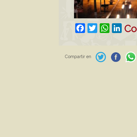
Facebook
Twitter
What
Lin
Co
Compartir en