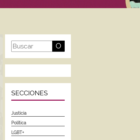
O
SECCIONES
Justicia
Política
LGBT+