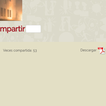
sApp
kedIn
mpartir
Descargar
Veces compartida: 53