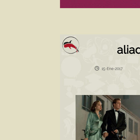
alia
15-Ene-2017