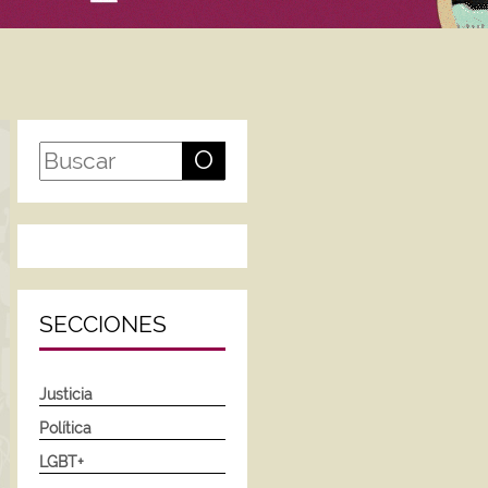
O
SECCIONES
Justicia
Política
LGBT+