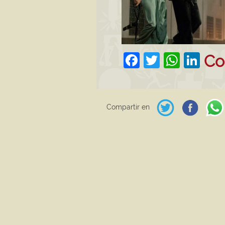
Facebook
Twitter
What
Lin
Co
Compartir en