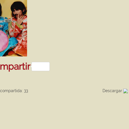
sApp
kedIn
mpartir
ompartida: 33
Descargar