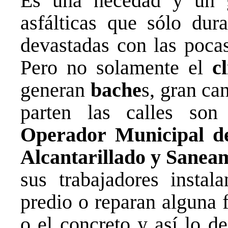
Es una necedad y un ga
asfálticas que sólo du
devastadas con las pocas
Pero no solamente el
c
generan
bache
s, gran ca
parten las calles so
Operador Municipal de
Alcantarillado y San
sus trabajadores insta
predio o reparan alguna 
o el concreto y así lo d