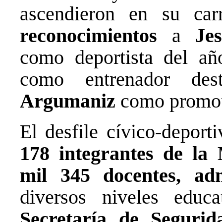
ascendieron en su ca
reconocimientos
a
Je
como deportista del a
como entrenador de
Argumaniz
como promoto
El desfile cívico-deport
178 integrantes de l
mil 345 docentes, adm
diversos niveles educ
Secretaría de Segurid