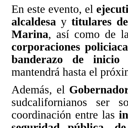
En este evento, el
ejecut
alcaldesa
y
titulares d
Marina
, así como de 
corporaciones policiaca
banderazo de inicio
d
mantendrá hasta el próxim
Además, el
Gobernado
sudcalifornianos ser s
coordinación entre las
i
seguridad pública, d