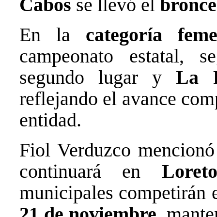
Cabos
se llevó el
bronce
En la
categoría feme
campeonato estatal, 
segundo lugar y
La 
reflejando el avance comp
entidad.
Fiol Verduzco mencionó
continuará en
Loret
municipales competirán 
21 de noviembre
, mante