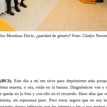
rlos Mendoza Davis, ¿paridad de género? Foto: Gladys Navar
 (BCS).
Este día a mí me sirve para deprimirme más porqu
letra muerta, o sea, están en la basura. Diagnósticos van y
te queda en la foto y con ello en el recuerdo. Hace días que r
mista, sin esperanza pues. Pero estoy segura que no soy la
nsmitir alguna reflexión que les interese y les o nos motive 