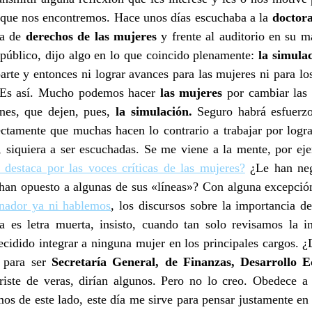
a que nos encontremos. Hace unos días escuchaba a la
doctora
ia de
derechos de las mujeres
y frente al auditorio en su 
o público, dijo algo en lo que coincido plenamente:
la simula
rte y entonces ni lograr avances para las mujeres ni para los
e. Es así. Mucho podemos hacer
las mujeres
por cambiar las
ones, que dejen, pues,
la simulación.
Seguro habrá esfuerzo
ectamente que muchas hacen lo contrario a trabajar por logra
, siquiera a ser escuchadas. Se me viene a la mente, por eje
destaca por las voces críticas de las mujeres?
¿Le han neg
 han opuesto a algunas de sus «líneas»? Con alguna excepción
nador ya ni hablemos
, los discursos sobre la importancia de
a es letra muerta, insisto, cuando tan solo revisamos la i
cidido integrar a ninguna mujer en los principales cargos. 
 para ser
Secretaría General, de Finanzas, Desarrollo 
riste de veras, dirían algunos. Pero no lo creo. Obedece 
s de este lado, este día me sirve para pensar justamente en 