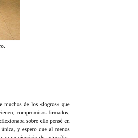
ro.
e muchos de los «logros» que
 vienen, compromisos firmados,
eflexionaba sobre ello pensé en
 única, y espero que al menos
para un ejercicio de autocrítica