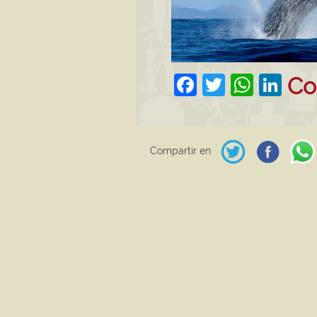
Facebook
Twitter
What
Lin
Co
Compartir en