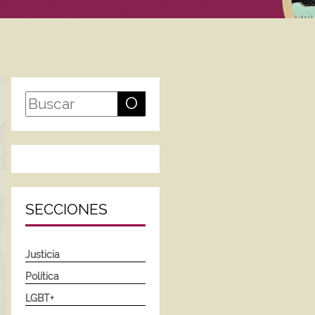
O
SECCIONES
Justicia
Política
LGBT+