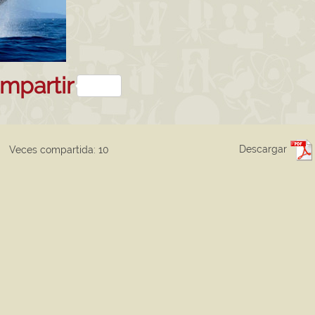
sApp
kedIn
mpartir
Descargar
Veces compartida: 10