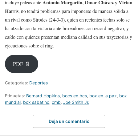
Antonio Margarito, Omar Chávez y Vivian
incluye peleas ante
Harris
, no tendrá problemas para imponerse de manera sólida a
un rival como Strodes (24-3-0), quien en recientes fechas solo se
ha alzado con la victoria ante boxeadores con record negativo, y
caído con quienes presentan mediana calidad en sus trayectorias y
ejecuciones sobre el ring.
PDF 📄
Categorías:
Deportes
Etiquetas:
Bernard Hopkins
,
bocs en bcs
,
box en la paz
,
box
mundial
,
box sabatino
,
cmb
,
Joe Smith Jr.
Deja un comentario