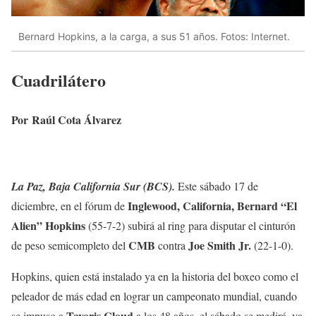
Bernard Hopkins, a la carga, a sus 51 años. Fotos: Internet.
Cuadrilátero
Por Raúl Cota Álvarez
La Paz, Baja California Sur (BCS).
Este sábado 17 de
Inglewood, California, Bernard “El
diciembre, en el fórum de
Alien” Hopkins
(55-7-2) subirá al ring para disputar el cinturón
CMB
Joe Smith Jr.
de peso semicompleto del
contra
(22-1-0).
Hopkins, quien está instalado ya en la historia del boxeo como el
peleador de más edad en lograr un campeonato mundial, cuando
Tavoris Cloud
se impuso a
a los 48 años, el sábado se medirá, ya