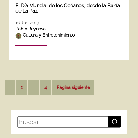
El Día Mundial de los Océanos, desde la Bahía
de La Paz
16-Jun-2017
Pablo Reynosa
Cultura y Entretenimiento
Paginación
1
2
…
4
Página siguiente
de
entradas
O