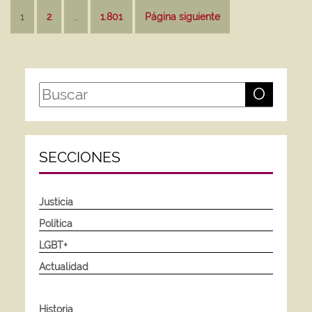
Paginación
1
2
…
1.801
Página siguiente
de
entradas
O
SECCIONES
Justicia
Política
LGBT+
Actualidad
Historia